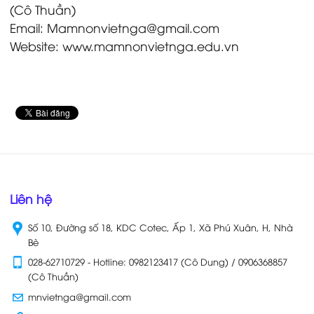
(Cô Thuần)
Email: Mamnonvietnga@gmail.com
Website: www.mamnonvietnga.edu.vn
Liên hệ
Số 10, Đường số 18, KDC Cotec, Ấp 1, Xã Phú Xuân, H, Nhà
Bè
028-62710729 - Hotline: 0982123417 (Cô Dung) / 0906368857
(Cô Thuần)
mnvietnga@gmail.com