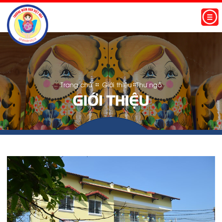
TRANG CHỦ
GIỚI THIỆU
THƯ NGỎ
PHƯƠNG CHÂM
ĐỘI NGŨ GIÁO VIÊN
Trang chủ
Giới thiệu
thư ngỏ
GIỚI THIỆU
CHƯƠNG TRÌNH HỌC
KITTY (18 - 24 THÁNG)
MICKEY (25-36 THÁNG)
MẦM (3 - 4 TUỔI)
CHỒI (4 - 5 TUỔI)
LÁ (5 - 6 TUỔI)
TUYỂN SINH
THÔNG BÁO TUYỂN SINH