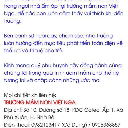
trong ngôi nhà ấm áp tại trường mầm non Việt
Nga, để các con luôn cảm thấy vui thích khi đến
trường.
Bên cạnh sự nuôi dạy, chăm sóc, nhà trường
luôn hướng đến mục tiêu phát triển toàn diện về
thể lực và trí tuệ cho trẻ.
Kính mong quý phụ huynh hãy đồng hành cùng
chúng tôi trong quá trình ươm mầm cho thế hệ
tương lai và chắp cánh những ước mơ.
Mọi chi tiết xin liên hệ:
TRƯỜNG MẦM NON VIỆT NGA
Địa chỉ: Số 10, Đường số 18, KDC Cotec, Ấp 1, Xã
Phú Xuân, H, Nhà Bè
Điện thoại: 0982123417 (Cô Dung) / 0906368857