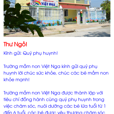
THỰC ĐƠN
THỜI GIAN BIỂU
TIN TỨC
HÌNH ẢNH
Thư Ngỏ!
HỌC LIỆU ĐIỆN TỬ
Kính gửi: Quý phụ huynh!
LIÊN HỆ
Trường mầm non Việt Nga kính gửi quý phụ
huynh lời chúc sức khỏe, chúc các bé mầm non
khỏe mạnh!
Trường mầm non Việt Nga được thành lập với
tiêu chí đồng hành cùng quý phụ huynh trong
việc chăm sóc, nuôi dưỡng các bé lứa tuổi từ 1
đến 6 tuổi, các bé được yêu thương chăm sóc