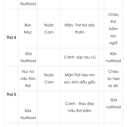
Nutifood
Cháo
thịt
Bún
Nước
Mặn: Thịt bò xào
bằm
Mọc
Cam
thơm
rau
Thứ 4
ngót
Sữa
Sữa
Canh: súp rau củ
Nutifood
nutifood
Nui nơ
Cháo
Nước
Mặn:Thịt heo rim
nấu tôm
óc heo
Cam
xúc xích,dầu gấc
thịt
bí đỏ
Thứ 5
Sữa
Canh : Rau đay
nutifood
Sữa
nấu thịt bằm
Nutifood