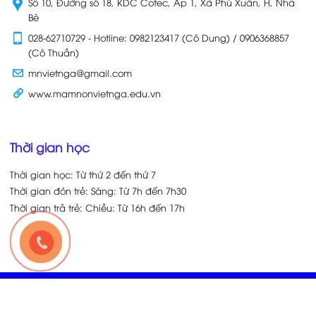
Số 10, Đường số 18, KDC Cotec, Ấp 1, Xã Phú Xuân, H, Nhà
Bè
028-62710729 - Hotline: 0982123417 (Cô Dung) / 0906368857
(Cô Thuần)
mnvietnga@gmail.com
www.mamnonvietnga.edu.vn
Thời gian học
Thời gian học: Từ thứ 2 đến thứ 7
Thời gian đón trẻ: Sáng: Từ 7h đến 7h30
Thời gian trả trẻ: Chiều: Từ 16h đến 17h
Copyright © 2024 Trường Mầm Non Việt Nga
Web designed by Kết Nối Việt