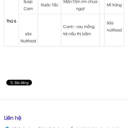
Suop
Mặn:Tôm rim chua
Nước Tắc
Mì trứng
Cam
ngọt
Thứ 6
Sữa
Canh : rau mồng
nutifood
sữa
tơi nấu thị bằm
Nutifood
Liên hệ