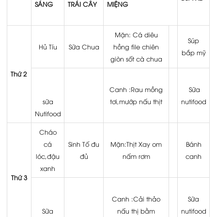
SÁNG
TRÁI CÂY
MIỆNG
THỰC ĐƠN
THỜI GIAN BIỂU
Mặn: Cá diêu
Súp
Hủ Tíu
Sữa Chua
hồng file chiên
TIN TỨC
bắp mỹ
giòn sốt cà chua
HÌNH ẢNH
Thứ 2
HỌC LIỆU ĐIỆN TỬ
Canh :Rau mồng
Sữa
sữa
tơi,mướp nấu thịt
nutifood
LIÊN HỆ
Nutifood
Cháo
cá
Sinh Tố đu
Mặn:Thịt Xay om
Bánh
lóc,đậu
đủ
nấm rơm
canh
xanh
Thứ 3
Canh :Cải thảo
Sữa
Sữa
nấu thị bằm
nutifood