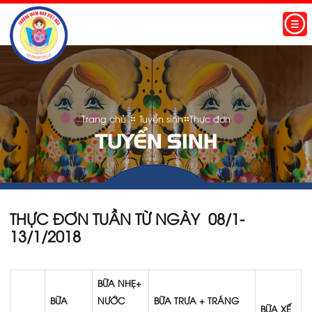
TRANG CHỦ
GIỚI THIỆU
THƯ NGỎ
PHƯƠNG CHÂM
ĐỘI NGŨ GIÁO VIÊN
Trang chủ
Tuyển sinh
thực đơn
TUYỂN SINH
CHƯƠNG TRÌNH HỌC
KITTY (18 - 24 THÁNG)
MICKEY (25-36 THÁNG)
MẦM (3 - 4 TUỔI)
THỰC ĐƠN TUẦN TỪ NGÀY 08/1-
13/1/2018
CHỒI (4 - 5 TUỔI)
LÁ (5 - 6 TUỔI)
BỮA NHẸ+
TUYỂN SINH
BỮA
NƯỚC
BỮA TRƯA + TRÁNG
BỮA XẾ
THÔNG BÁO TUYỂN SINH